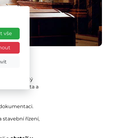
t vše
nout
vit
iznosti. Každý
arakteru místa a
í dokumentaci.
stavební řízení,