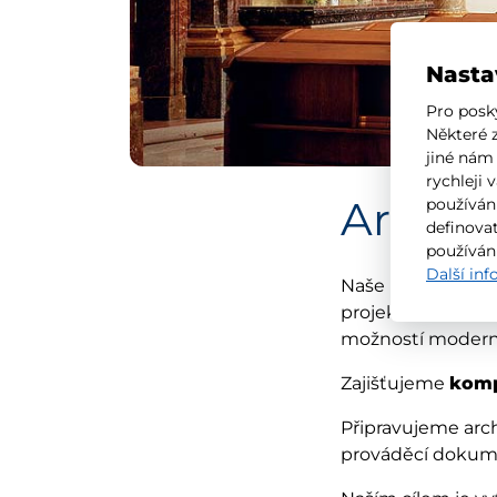
Nasta
Pro posk
Některé 
jiné nám
rychleji 
Archit
používán
definovat
používán
Další in
Naše projekční prá
projekt vnímáme j
možností moderní
Zajišťujeme
komp
Připravujeme arch
prováděcí dokumen