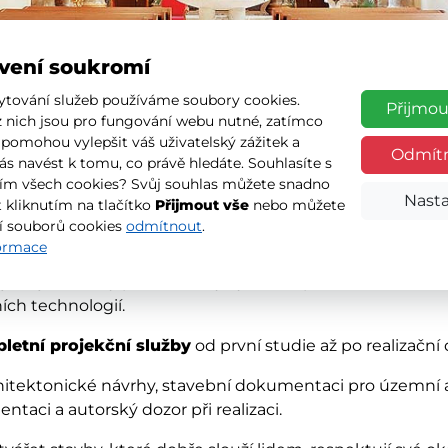
vení soukromí
ytování služeb používáme soubory cookies.
Přijmou
z nich jsou pro fungování webu nutné, zatímco
 pomohou vylepšit váš uživatelský zážitek a
Odmít
vás navést k tomu, co právě hledáte. Souhlasíte s
ektura
ím všech cookies? Svůj souhlas můžete snadno
Nasta
 kliknutím na tlačítko
Přijmout vše
nebo můžete
í souborů cookies
odmítnout
.
formace
ce stojí na spojení estetiky, funkčnosti a technické prec
ako jedinečný příběh, který vychází z potřeb klienta, ch
ch technologií.
letní projekční služby
od první studie až po realizačn
itektonické návrhy, stavební dokumentaci pro územní a 
taci a autorský dozor při realizaci.