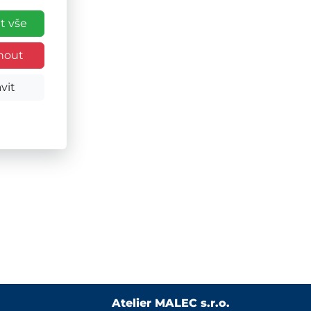
t vše
nout
ého
vit
Atelier MALEC s.r.o.