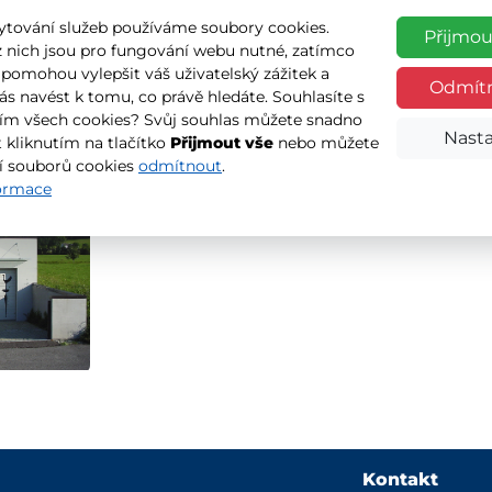
ytování služeb používáme soubory cookies.
Přijmou
z nich jsou pro fungování webu nutné, zatímco
 pomohou vylepšit váš uživatelský zážitek a
Odmít
vás navést k tomu, co právě hledáte. Souhlasíte s
garážových dveří u rodinn
ím všech cookies? Svůj souhlas můžete snadno
Nasta
 kliknutím na tlačítko
Přijmout vše
nebo můžete
í souborů cookies
odmítnout
.
formace
Více informací
Kontakt