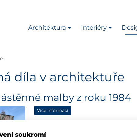
Architektura
Interiéry
Desi
ře
á díla v architektuře
ástěnné malby z roku 1984
Více informací
vení soukromí