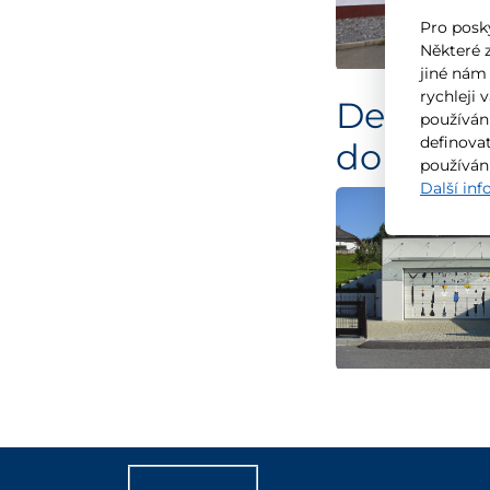
Pro posk
Některé 
jiné nám
rychleji 
Dekorace 
používán
definovat
domu
používán
Další in