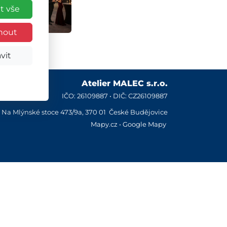
t vše
nout
vit
Atelier MALEC s.r.o.
IČO: 26109887 • DIČ: CZ26109887
Na Mlýnské stoce 473/9a, 370 01 České Budějovice
Mapy.cz
•
Google Mapy