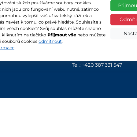
ytování služeb používáme soubory cookies.
Přijmou
z nich jsou pro fungování webu nutné, zatímco
 pomohou vylepšit váš uživatelský zážitek a
Odmít
vás navést k tomu, co právě hledáte. Souhlasíte s
ím všech cookies? Svůj souhlas můžete snadno
Nasta
 kliknutím na tlačítko
Přijmout vše
nebo můžete
í souborů cookies
odmítnout
.
formace
Kontakt
E-mail:
malec@atelier-malec.cz
Tel.: +420 387 331 547